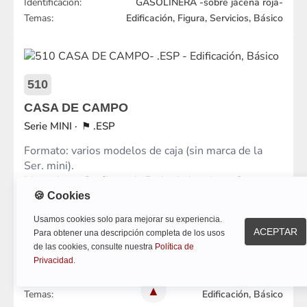
Identificación:
GASOLINERA -sobre jácena roja-
Temas:
Edificación, Figura, Servicios, Básico
510
CASA DE CAMPO
MINI
.ESP
Formato: varios modelos de caja (sin marca de la
Ser. mini).
Manual con Catálogo de Refs. de la misma Ser.
🍪 Cookies
Fab. / Distr.:
EXIN
Usamos cookies solo para mejorar su experiencia.
Total Refs.:
2
ACEPTAR
Para obtener una descripción completa de los usos
Año:
1975
de las cookies, consulte nuestra
Política de
Privacidad
.
Hasta:
1976
Piezas:
75
▲
Temas:
Edificación, Básico