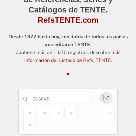
Catálogos de TENTE.
RefsTENTE.com
Desde 1972 hasta hoy, con datos de todos los países
que editaron TENTE
.
Contiene más de 1.670 registros, descubre
más
información del Listado de Refs. TENTE
.
▼
País
Serie
Fab. / Distr.
Año
Orden por d
Temas