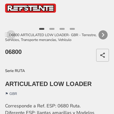
item
item
item
item
0
1
2
3
Item
1
06800
of
share
4
RUTA
ARTICULATED LOW LOADER
GBR
Corresponde a Ref. ESP: 0680 Ruta.
Diferente ESP: llantas amarillas y Modelos