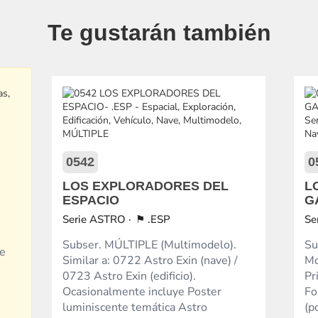
Te gustarán también
0542
0
LOS EXPLORADORES DEL
L
ESPACIO
G
ASTRO
.ESP
Subser. MÚLTIPLE (Multimodelo).
Su
de
Similar a: 0722 Astro Exin (nave) /
Mo
0723 Astro Exin (edificio).
Pr
Ocasionalmente incluye Poster
Fo
luminiscente temática Astro
(p