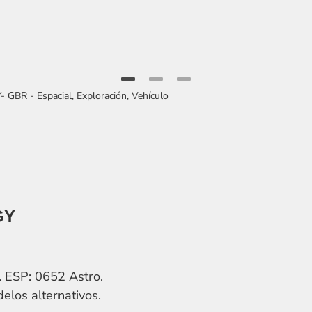
item
item
item
0
1
2
GY
. ESP: 0652 Astro.
elos alternativos.