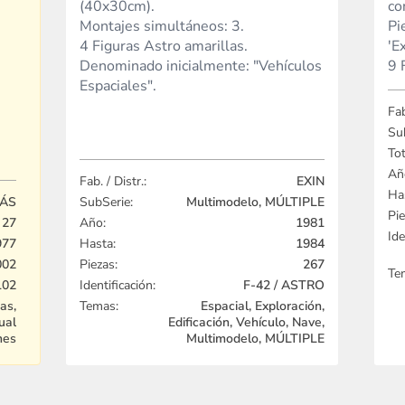
(40x30cm).
co
Montajes simultáneos: 3.
Pi
4 Figuras Astro amarillas.
'E
Denominado inicialmente: "Vehículos
9 
Espaciales".
Fab
Su
Tot
Añ
Fab. / Distr.:
EXIN
Ha
RÁS
SubSerie:
Multimodelo, MÚLTIPLE
Pie
27
Año:
1981
Ide
977
Hasta:
1984
002
Piezas:
267
Te
102
Identificación:
F-42 / ASTRO
as,
Temas:
Espacial, Exploración,
ual
Edificación, Vehículo, Nave,
nes
Multimodelo, MÚLTIPLE