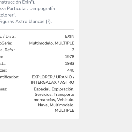
nstrucción Exin").
eza Particular: tampografía
xplorer'.
Figuras Astro blancas (?).
. / Distr.:
EXIN
bSerie:
Multimodelo, MÚLTIPLE
al Refs.:
2
o:
1978
sta:
1983
zas:
440
ntificación:
EXPLORER / URANIO /
INTERGALAX / ASTRO
mas:
Espacial, Exploración,
Servicios, Transporte
mercancías, Vehículo,
Nave, Multimodelo,
MÚLTIPLE