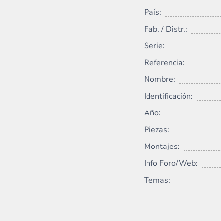
País:
Fab. / Distr.:
Serie:
Referencia:
Nombre:
Identificación:
Año:
Piezas:
Montajes:
Info Foro/Web:
Temas: