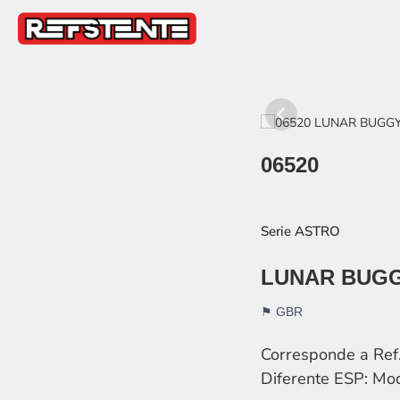
Item
1
06520
of
3
ASTRO
LUNAR BUG
GBR
Corresponde a Ref
Diferente ESP: Mod