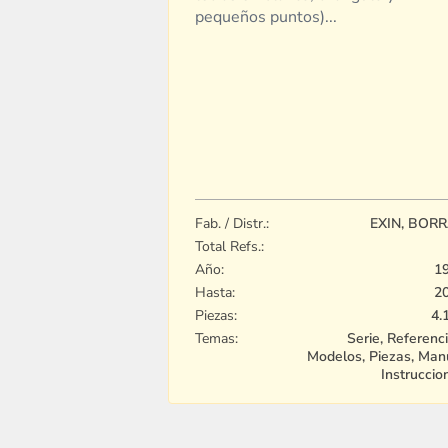
pequeños puntos)...
Fab. / Distr.:
EXIN, BOR
Total Refs.:
Año:
1
Hasta:
2
Piezas:
4.
Temas:
Serie, Referenci
Modelos, Piezas, Man
Instruccio