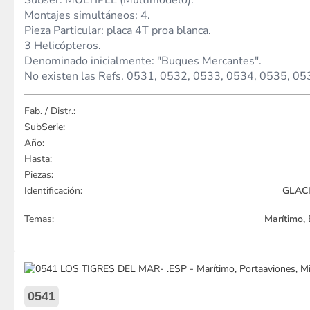
Subser. MÚLTIPLE (Multimodelo).
Montajes simultáneos: 4.
Pieza Particular: placa 4T proa blanca.
3 Helicópteros.
Denominado inicialmente: "Buques Mercantes".
No existen las Refs. 0531, 0532, 0533, 0534, 0535, 05
Fab. / Distr.:
SubSerie:
Año:
Hasta:
Piezas:
Identificación:
GLACI
Temas:
Marítimo, 
0541