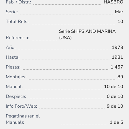
Fab. / Distr.:
HASBRO
Serie:
Mar
Total Refs.:
10
Serie SHIPS AND MARINA
Referencia:
(USA)
Año:
1978
Hasta:
1981
Piezas:
1.457
Montajes:
89
Manual:
10 de 10
Despiece:
0 de 10
Info Foro/Web:
9 de 10
Pegatinas (en el
Manual):
1 de 5