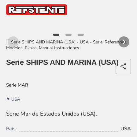
item
item
item
0
1
2
Item
1
Serie SHIPS AND MARINA (USA)
of
share
3
MAR
USA
Serie Mar de Estados Unidos (USA).
País:
USA