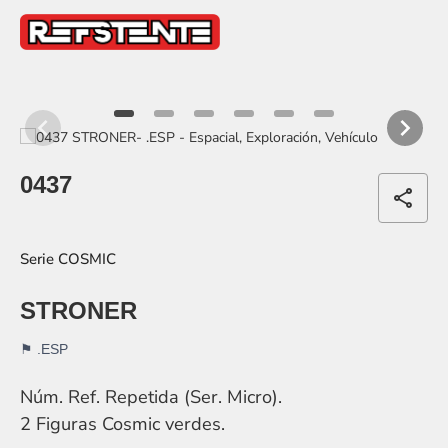
item
item
item
item
item
item
0
1
2
3
4
5
Item
1
0437
of
share
6
COSMIC
STRONER
.ESP
Núm. Ref. Repetida (Ser. Micro).
2 Figuras Cosmic verdes.