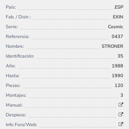
País:
.ESP
Fab. / Distr.:
EXIN
Serie:
Cosmic
Referencia:
0437
Nombre:
STRONER
Identificación:
35
Año:
1988
Hasta:
1990
Piezas:
120
Montajes:
3
Manual:
Despiece:
Info Foro/Web: