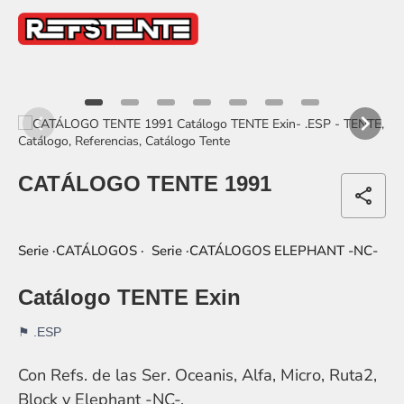
item
item
item
item
item
item
item
0
1
2
3
4
5
6
Item
1
CATÁLOGO TENTE 1991
of
share
7
·CATÁLOGOS
·CATÁLOGOS ELEPHANT -NC-
Catálogo TENTE Exin
.ESP
Con Refs. de las Ser. Oceanis, Alfa, Micro, Ruta2,
Block y Elephant -NC-.